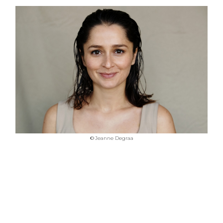
©
Jeanne Degraa