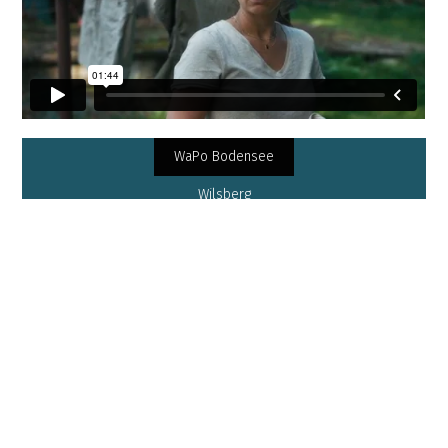
WaPo Bodensee
Wilsberg
Pandora
Wilsberg - Gene lügen nicht
Querfeldein
VITA