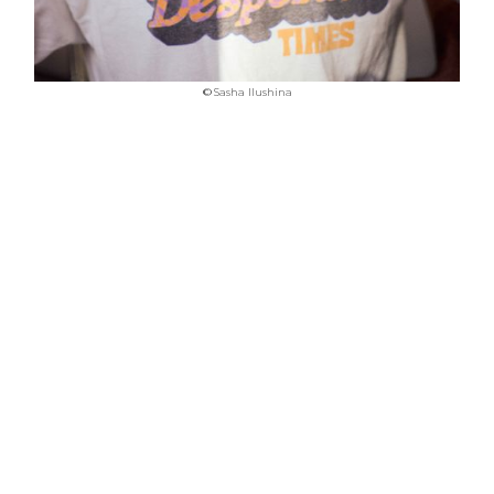
©
Sasha Ilushina