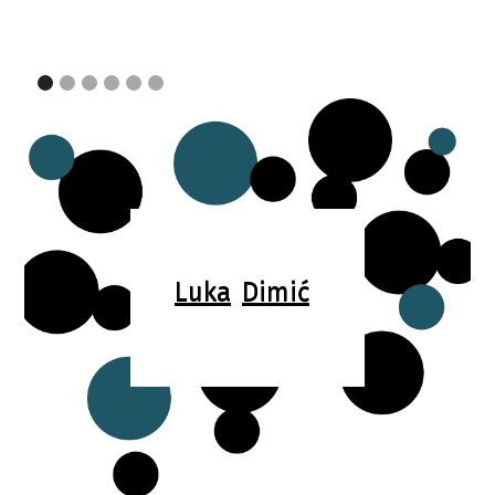
Luka
Dimić