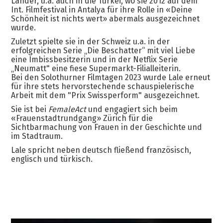
Länder, u.a. auch in die Türkei, wo sie 2012 auf dem
Int. Filmfestival in Antalya für ihre Rolle in «Deine
Schönheit ist nichts wert» abermals ausgezeichnet
wurde.
Zuletzt spielte sie in der Schweiz u.a. in der
erfolgreichen Serie „Die Beschatter“ mit viel Liebe
eine Imbissbesitzerin und in der Netflix Serie
„Neumatt" eine fiese Supermarkt-Filialleiterin.
Bei den Solothurner Filmtagen 2023 wurde Lale erneut
für ihre stets hervorstechende schauspielerische
Arbeit mit dem "Prix Swissperform" ausgezeichnet.
Sie ist bei
FemaleAct
und engagiert sich beim
«Frauenstadtrundgang» Zürich für die
Sichtbarmachung von Frauen in der Geschichte und
im Stadtraum.
Lale spricht neben deutsch fließend französisch,
englisch und türkisch.