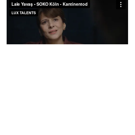
SOKO Köln - Kantinentod / ZDF
Ban Dal / Short Film
Wie war Dein Tag / Short Film
Die Beschatter / SRF
Neumatt / SRF