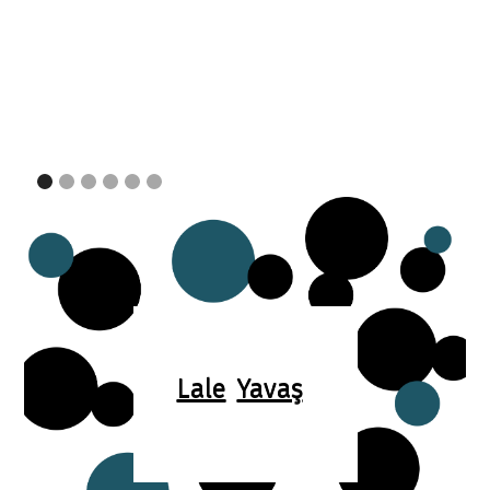
Lale
Yavaş