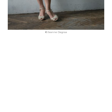
©
Jeanne Degraa