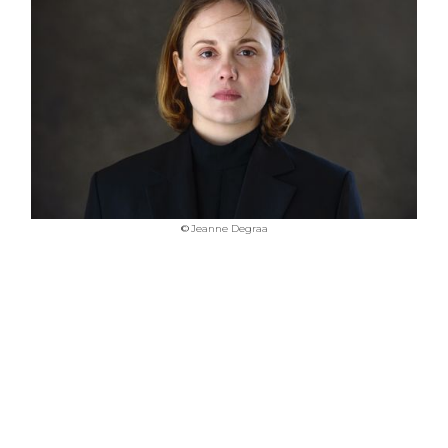
©
Jeanne Degraa