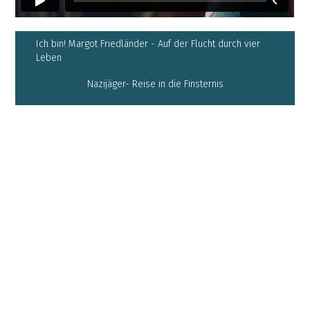
Ich bin! Margot Friedländer - Auf der Flucht durch vier
Leben
Nazijäger- Reise in die Finsternis
Der große Fake - Die Wirecard Story
Schuss in der Nacht - Die Ermordung Walter Lübckes
Nationality
german
Licenses
B
2026