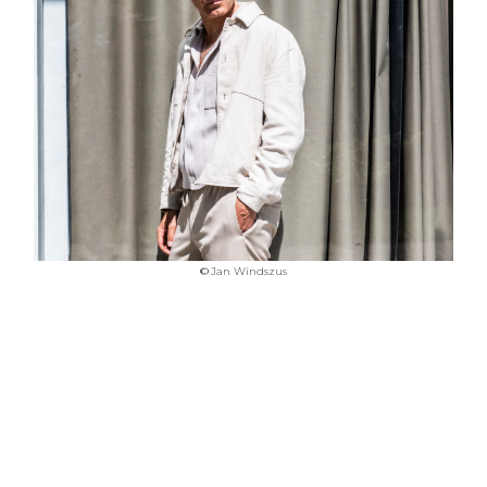
©
Jan Windszus