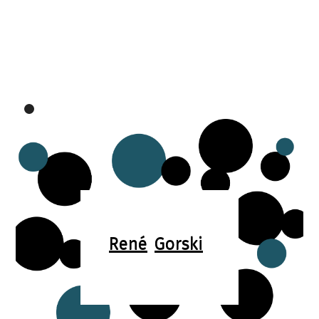
René
Gorski