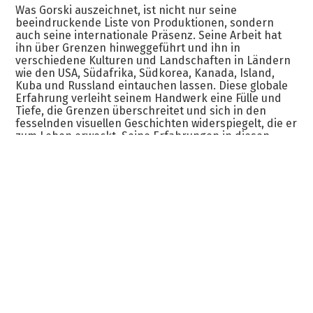
Was Gorski auszeichnet, ist nicht nur seine
beeindruckende Liste von Produktionen, sondern
auch seine internationale Präsenz. Seine Arbeit hat
ihn über Grenzen hinweggeführt und ihn in
verschiedene Kulturen und Landschaften in Ländern
wie den USA, Südafrika, Südkorea, Kanada, Island,
Kuba und Russland eintauchen lassen. Diese globale
Erfahrung verleiht seinem Handwerk eine Fülle und
Tiefe, die Grenzen überschreitet und sich in den
fesselnden visuellen Geschichten widerspiegelt, die er
zum Leben erweckt. Seine Erfahrungen in diesen
unterschiedlichen Umgebungen verleihen seiner
Arbeit eine außergewöhnliche Dimension, die sich in
der Tiefe und Authentizität zeigt, die er mit seiner
Kamera einfängt.